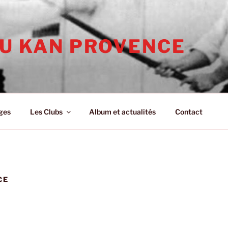
KU KAN PROVENCE
ges
Les Clubs
Album et actualités
Contact
CE