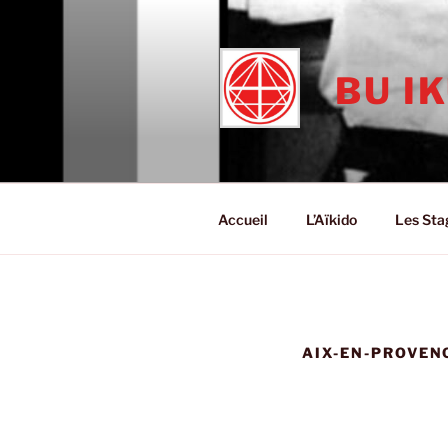
Aller
au
contenu
BU I
principal
Accueil
L’Aïkido
Les Sta
AIX-EN-PROVEN