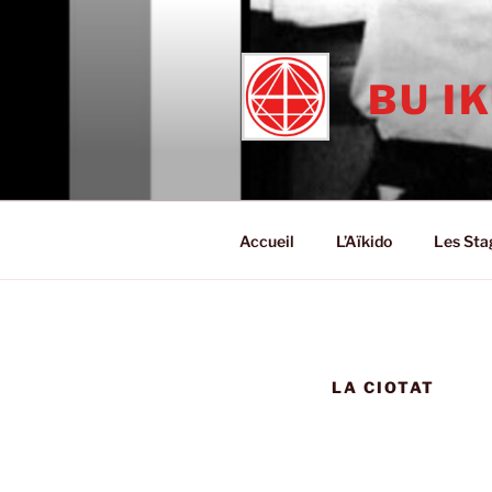
Aller
au
contenu
BU I
principal
Accueil
L’Aïkido
Les Sta
LA CIOTAT