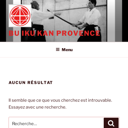
Aller
au
contenu
principal
BU IKU KAN PROVENCE
Menu
AUCUN RÉSULTAT
Il semble que ce que vous cherchez est introuvable.
Essayez avec une recherche.
Recherche
Recher
pour